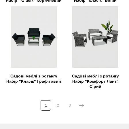
Набір "Класік" Коричневий
Набір "Класік" Білий
Садові меблі з ротангу
Садові меблі з ротангу
Набір "Класік" Графітовий
Набір "Комфорт Лайт"
Сірий
1
2
3