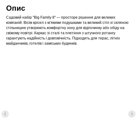
Опис
Садовий набір "Big Family 8" — просторе рішення для великих
компаній. Вісім крісел з м’якими подушками та великий стіл зі скляною
стільницею утворюють комфортну зону для відпочинку або обіду на
свіжому повітрі. Каркас зі сталі та плетіння з штучного ротангу
гарантують надійність і довговічність. Підходить для терас, літніх
майданчиків, готелів і заміських будинків.