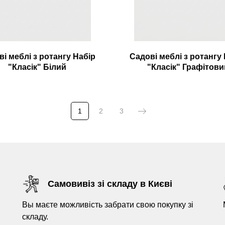
і меблі з ротангу Набір
Садові меблі з ротангу
"Класік" Білий
"Класік" Графітови
1
2
3
Самовивіз зі складу в Києві
Вы маєте можливість забрати свою покупку зі
складу.