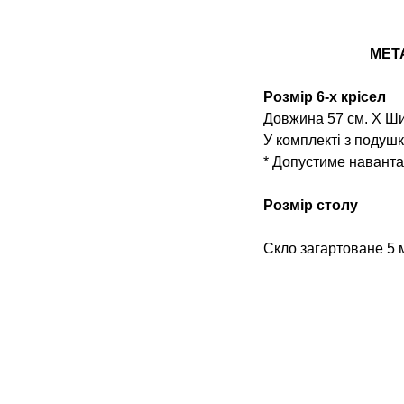
МЕТ
Розмір 6-х крісел
Довжина 57 см. Х Ши
У комплекті з подуш
* Допустиме наванта
Розмір столу
Скло загартоване 5 