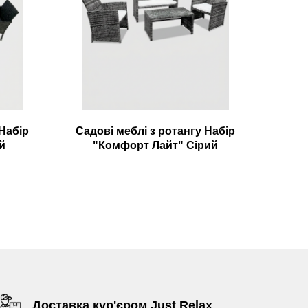
 Набір
Садові меблі з ротангу Набір
й
"Комфорт Лайт" Сірий
Доставка кур'єром Just Relax