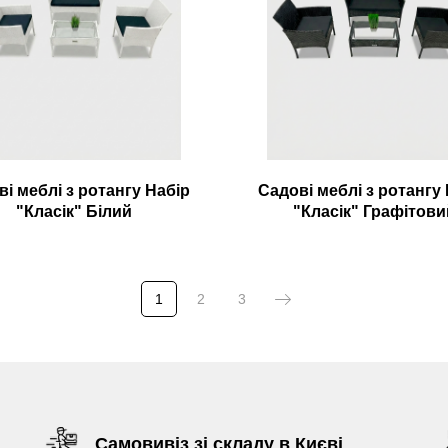
і меблі з ротангу Набір
Садові меблі з ротангу
"Класік" Білий
"Класік" Графітови
1
2
3
Самовивіз зі складу в Києві