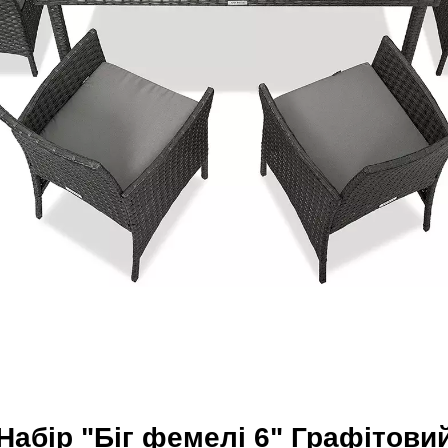
Набір "Біг фемелі 6" Графітови