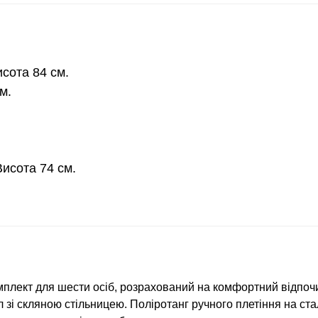
сота 84 см.
м.
исота 74 см.
омплект для шести осіб, розрахований на комфортний відпочи
л зі скляною стільницею. Поліротанг ручного плетіння на стал