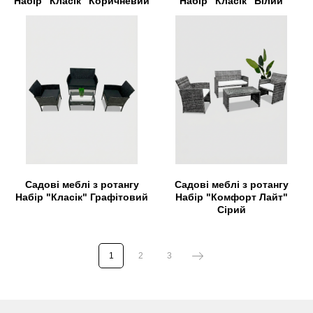
Набір "Класік" Коричневий
Набір "Класік" Білий
Садові меблі з ротангу
Садові меблі з ротангу
Набір "Класік" Графітовий
Набір "Комфорт Лайт"
Сірий
1
2
3