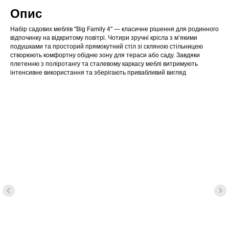
Опис
Набір садових меблів "Big Family 4" — класичне рішення для родинного
відпочинку на відкритому повітрі. Чотири зручні крісла з м’якими
подушками та просторий прямокутний стіл зі скляною стільницею
створюють комфортну обідню зону для тераси або саду. Завдяки
плетенню з поліротангу та сталевому каркасу меблі витримують
інтенсивне використання та зберігають привабливий вигляд